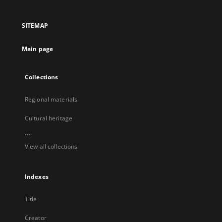
in
in
in
in
a
a
a
a
SITEMAP
new
new
new
new
tab
tab
tab
tab
Main page
Collections
Regional materials
Cultural heritage
...
View all collections
Indexes
Title
Creator