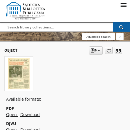
Advanced search
?
OBJECT
Available formats:
PDF
Open
Download
DJVU
Open
Download