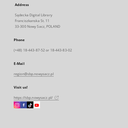
Address
Sądecka Digital Library
Franciszkanska St. 11
33-300 Nowy Sacz, POLAND
Phone
(+48) 18-443-87-52 or 18-443-83-02
E-Mail
region@sbp.nowysacz.pl
Visit us!
https://sbp.nowysacz.pl/
Instagram
Facebook
Instagram
Instagram
External
External
External
External
link,
link,
link,
link,
will
will
will
will
open
open
open
open