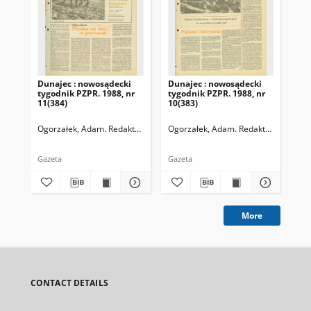
Dunajec : nowosądecki
Dunajec : nowosądecki
Dun
tygodnik PZPR. 1988, nr
tygodnik PZPR. 1988, nr
198
11(384)
10(383)
338
Ogorzałek, Adam. Redaktor naczelny
Ogorzałek, Adam. Redaktor naczelny
Ogo
Gazeta
Gazeta
Gaz
More
CONTACT DETAILS