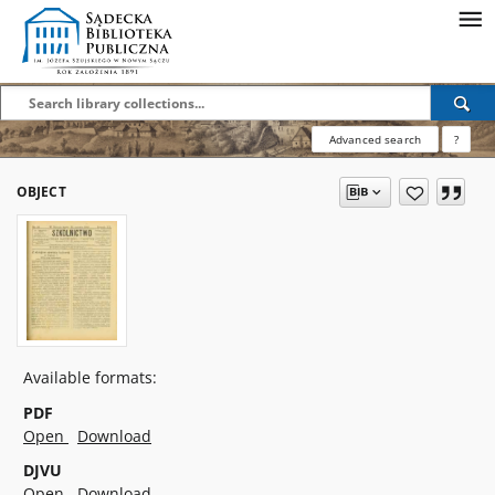
Advanced search
?
OBJECT
Available formats:
PDF
Open
Download
DJVU
Open
Download