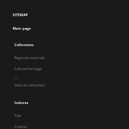
in
in
in
in
a
a
a
a
SITEMAP
new
new
new
new
tab
tab
tab
tab
Main page
Collections
Regional materials
Cultural heritage
...
View all collections
Indexes
Title
Creator