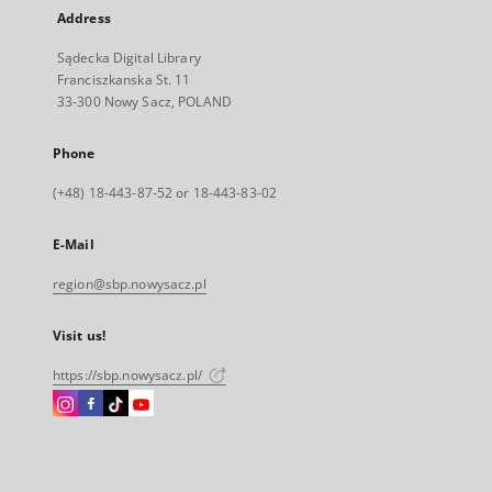
Address
Sądecka Digital Library
Franciszkanska St. 11
33-300 Nowy Sacz, POLAND
Phone
(+48) 18-443-87-52 or 18-443-83-02
E-Mail
region@sbp.nowysacz.pl
Visit us!
https://sbp.nowysacz.pl/
Instagram
Facebook
Instagram
Instagram
External
External
External
External
link,
link,
link,
link,
will
will
will
will
open
open
open
open