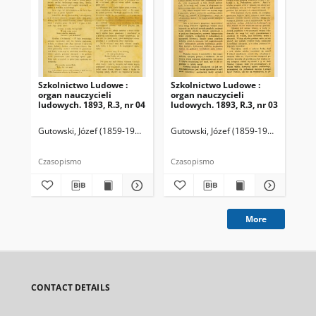
Szkolnictwo Ludowe :
Szkolnictwo Ludowe :
Sz
organ nauczycieli
organ nauczycieli
org
ludowych. 1893, R.3, nr 04
ludowych. 1893, R.3, nr 03
lud
Gutowski, Józef (1859-1916). Redaktor
Gutowski, Józef (1859-1916). Redakto
Lit
Czasopismo
Czasopismo
Cza
More
CONTACT DETAILS