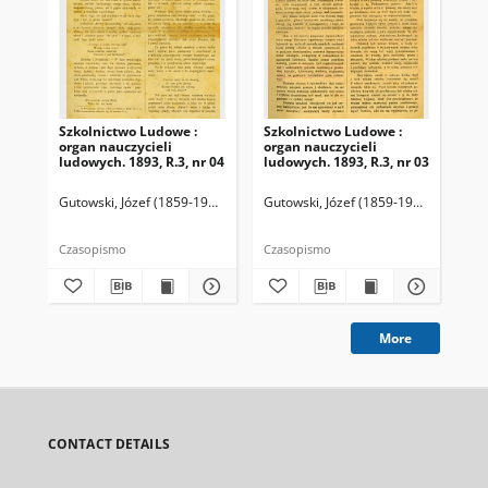
Szkolnictwo Ludowe :
Szkolnictwo Ludowe :
Sz
organ nauczycieli
organ nauczycieli
org
ludowych. 1893, R.3, nr 04
ludowych. 1893, R.3, nr 03
lud
Gutowski, Józef (1859-1916). Redaktor
Gutowski, Józef (1859-1916). Redakto
Lit
Czasopismo
Czasopismo
Cza
More
CONTACT DETAILS