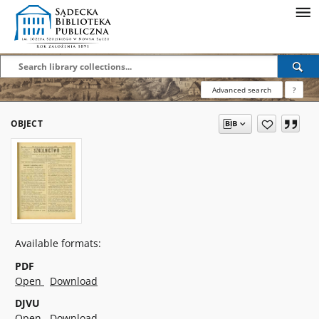
Advanced search
?
OBJECT
Available formats:
PDF
Open
Download
DJVU
Open
Download