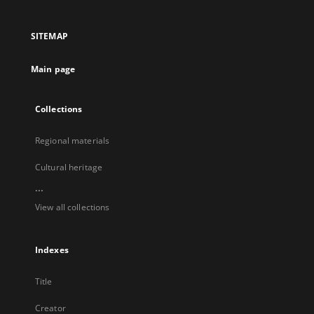
in
in
in
in
a
a
a
a
SITEMAP
new
new
new
new
tab
tab
tab
tab
Main page
Collections
Regional materials
Cultural heritage
...
View all collections
Indexes
Title
Creator