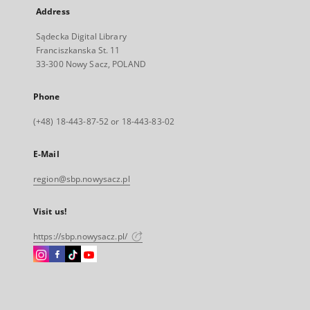
Address
Sądecka Digital Library
Franciszkanska St. 11
33-300 Nowy Sacz, POLAND
Phone
(+48) 18-443-87-52 or 18-443-83-02
E-Mail
region@sbp.nowysacz.pl
Visit us!
https://sbp.nowysacz.pl/
Instagram
Facebook
Instagram
Instagram
External
External
External
External
link,
link,
link,
link,
will
will
will
will
open
open
open
open