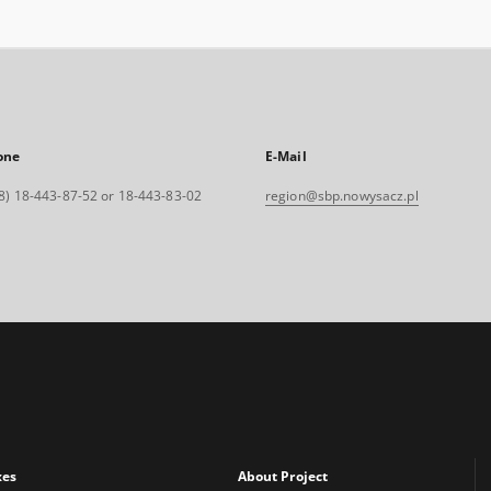
one
E-Mail
8) 18-443-87-52 or 18-443-83-02
region@sbp.nowysacz.pl
xes
About Project