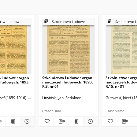
ictwo Ludowe
Szkolnictwo Ludowe
Szkolnictwo 
o Ludowe : organ
Szkolnictwo Ludowe : organ
Szkolnictwo : org
 ludowych. 1893,
nauczycieli ludowych. 1893,
nauczycieli ludo
R.3, nr 01
R.15, nr 31
zef (1859-1916). Redaktor
Litwiński, Jan. Redaktor
Gutowski, Józef (1
Czasopismo
Czasopismo