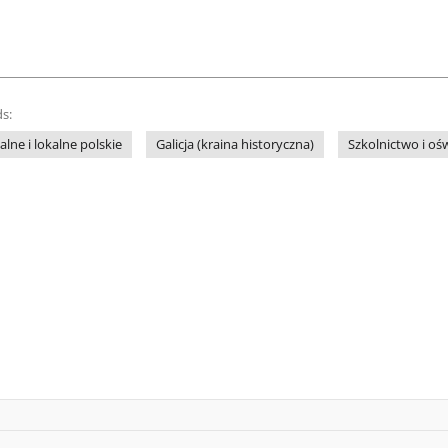
s:
lne i lokalne polskie
Galicja (kraina historyczna)
Szkolnictwo i oś