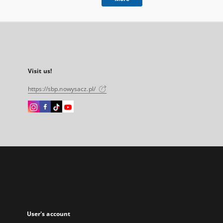
Visit us!
https://sbp.nowysacz.pl/
Instagram
Facebook
Instagram
Instagram
External
External
External
External
link,
link,
link,
link,
will
will
will
will
open
open
open
open
in
in
in
in
a
a
a
a
new
new
new
new
tab
tab
tab
tab
User's account