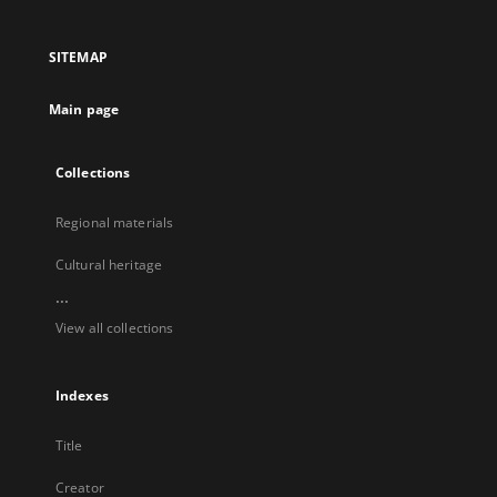
in
in
in
in
a
a
a
a
SITEMAP
new
new
new
new
tab
tab
tab
tab
Main page
Collections
Regional materials
Cultural heritage
...
View all collections
Indexes
Title
Creator