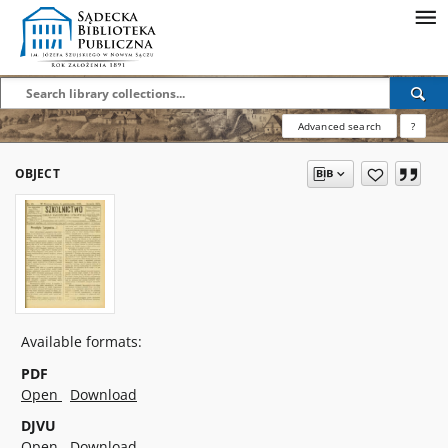
Advanced search
?
OBJECT
Available formats:
PDF
Open
Download
DJVU
Open
Download