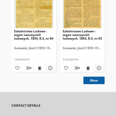
Szkolnictwo Ludowe :
Szkolnictwo Ludowe :
Sz
organ nauczycieli
organ nauczycieli
org
ludowych. 1893, R.3, nr 04
ludowych. 1893, R.3, nr 03
lud
Gutowski, Józef (1859-1916). Redaktor
Gutowski, Józef (1859-1916). Redakto
Lit
Czasopismo
Czasopismo
Cza
More
CONTACT DETAILS