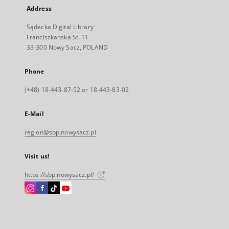
Address
Sądecka Digital Library
Franciszkanska St. 11
33-300 Nowy Sacz, POLAND
Phone
(+48) 18-443-87-52 or 18-443-83-02
E-Mail
region@sbp.nowysacz.pl
Visit us!
https://sbp.nowysacz.pl/
Instagram
Facebook
Instagram
Instagram
External
External
External
External
link,
link,
link,
link,
will
will
will
will
open
open
open
open