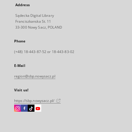
Address
Sądecka Digital Library
Franciszkanska St. 11
33-300 Nowy Sacz, POLAND
Phone
(+48) 18-443-87-52 or 18-443-83-02
E-Mail
region@sbp.nowysacz.pl
Visit us!
https://sbp.nowysacz.pl/
Instagram
Facebook
Instagram
Instagram
External
External
External
External
link,
link,
link,
link,
will
will
will
will
open
open
open
open