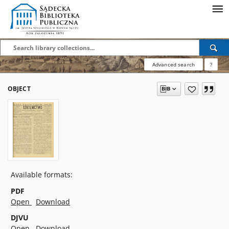
Advanced search
?
OBJECT
Available formats:
PDF
Open
Download
DJVU
Open
Download