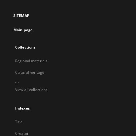
in
in
in
in
a
a
a
a
SITEMAP
new
new
new
new
tab
tab
tab
tab
Main page
Collections
Regional materials
Cultural heritage
...
View all collections
Indexes
Title
Creator