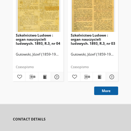
Szkolnictwo Ludowe :
Szkolnictwo Ludowe :
Sz
organ nauczycieli
organ nauczycieli
org
ludowych. 1893, R.3, nr 04
ludowych. 1893, R.3, nr 03
lud
Gutowski, Józef (1859-1916). Redaktor
Gutowski, Józef (1859-1916). Redakto
Lit
Czasopismo
Czasopismo
Cza
More
CONTACT DETAILS