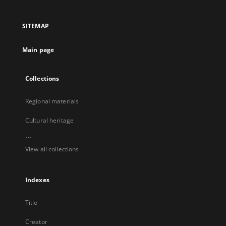
in
in
in
in
a
a
a
a
SITEMAP
new
new
new
new
tab
tab
tab
tab
Main page
Collections
Regional materials
Cultural heritage
...
View all collections
Indexes
Title
Creator