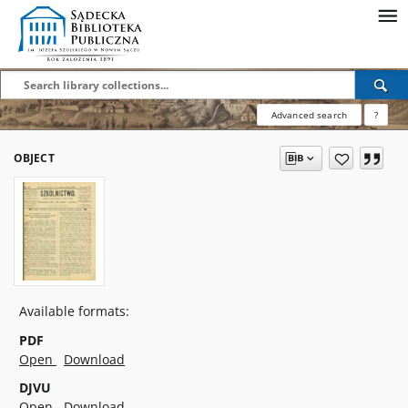
Advanced search
?
OBJECT
Available formats:
PDF
Open
Download
DJVU
Open
Download