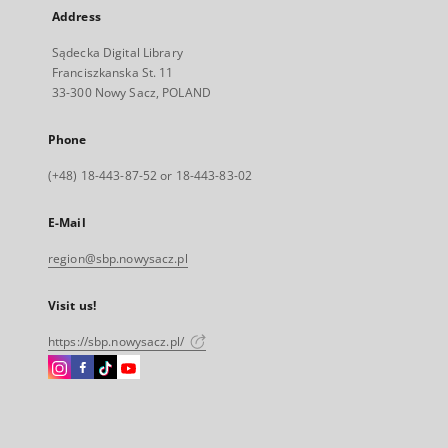
Address
Sądecka Digital Library
Franciszkanska St. 11
33-300 Nowy Sacz, POLAND
Phone
(+48) 18-443-87-52 or 18-443-83-02
E-Mail
region@sbp.nowysacz.pl
Visit us!
https://sbp.nowysacz.pl/
Instagram
Facebook
Instagram
Instagram
External
External
External
External
link,
link,
link,
link,
will
will
will
will
open
open
open
open