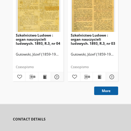
Szkolnictwo Ludowe :
Szkolnictwo Ludowe :
Sz
organ nauczycieli
organ nauczycieli
org
ludowych. 1893, R.3, nr 04
ludowych. 1893, R.3, nr 03
lud
Gutowski, Józef (1859-1916). Redaktor
Gutowski, Józef (1859-1916). Redakto
Lit
Czasopismo
Czasopismo
Cza
More
CONTACT DETAILS