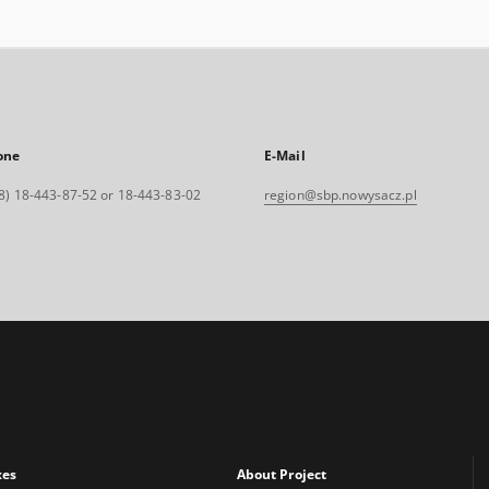
one
E-Mail
8) 18-443-87-52 or 18-443-83-02
region@sbp.nowysacz.pl
xes
About Project