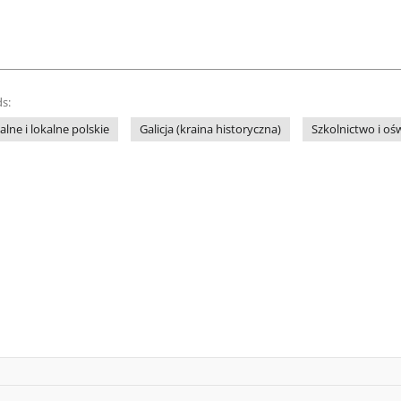
s:
lne i lokalne polskie
Galicja (kraina historyczna)
Szkolnictwo i oś