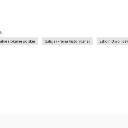
s:
lne i lokalne polskie
Galicja (kraina historyczna)
Szkolnictwo i oś