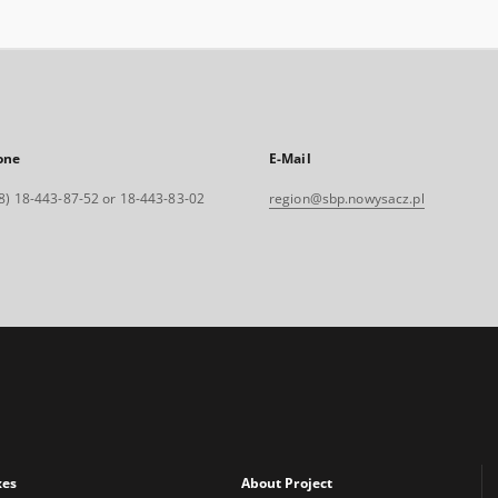
one
E-Mail
8) 18-443-87-52 or 18-443-83-02
region@sbp.nowysacz.pl
xes
About Project