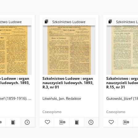
ictwo Ludowe
Szkolnictwo Ludowe
Szkolnictwo 
o Ludowe : organ
Szkolnictwo Ludowe : organ
Szkolnictwo : org
 ludowych. 1893,
nauczycieli ludowych. 1893,
nauczycieli ludo
R.3, nr 01
R.15, nr 31
zef (1859-1916). Redaktor
Litwiński, Jan. Redaktor
Gutowski, Józef (1
Czasopismo
Czasopismo