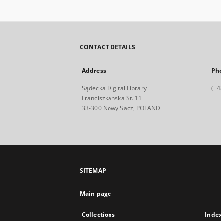
CONTACT DETAILS
Address
Ph
Sądecka Digital Library
(+4
Franciszkanska St. 11
33-300 Nowy Sacz, POLAND
SITEMAP
Main page
Collections
Inde