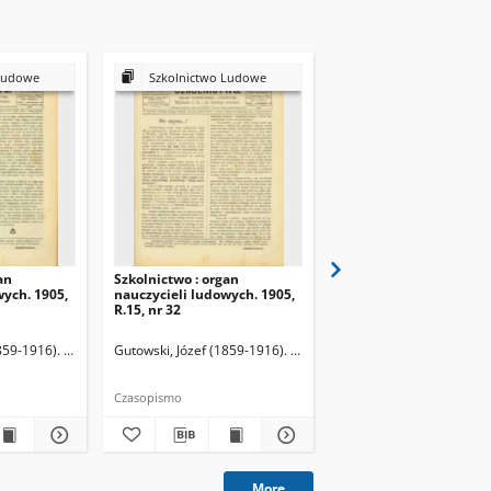
Ludowe
Szkolnictwo Ludowe
Szkolnictwo Ludow
an
Szkolnictwo : organ
Szkolnictwo : organ
wych. 1905,
nauczycieli ludowych. 1905,
nauczycieli ludowych. 
R.15, nr 32
R.15, nr 33
859-1916). Redaktor
Gutowski, Józef (1859-1916). Redaktor
Gutowski, Józef (1859-19
Czasopismo
Czasopismo
More