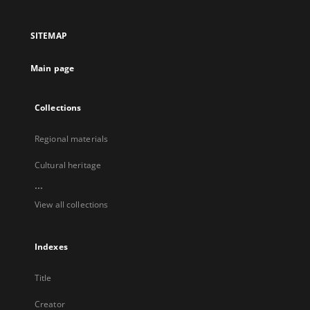
in
in
in
in
a
a
a
a
SITEMAP
new
new
new
new
tab
tab
tab
tab
Main page
Collections
Regional materials
Cultural heritage
...
View all collections
Indexes
Title
Creator