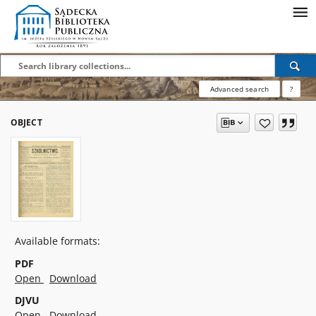
Advanced search
?
OBJECT
Available formats:
PDF
Open
Download
DJVU
Open
Download