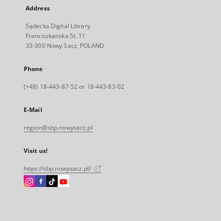
Address
Sądecka Digital Library
Franciszkanska St. 11
33-300 Nowy Sacz, POLAND
Phone
(+48) 18-443-87-52 or 18-443-83-02
E-Mail
region@sbp.nowysacz.pl
Visit us!
https://sbp.nowysacz.pl/
Instagram
Facebook
Instagram
Instagram
External
External
External
External
link,
link,
link,
link,
will
will
will
will
open
open
open
open