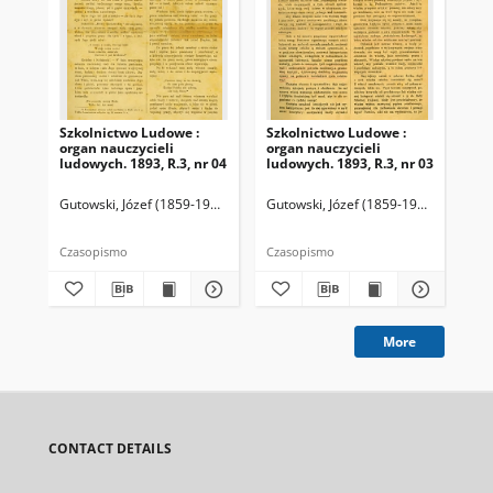
Szkolnictwo Ludowe :
Szkolnictwo Ludowe :
Sz
organ nauczycieli
organ nauczycieli
org
ludowych. 1893, R.3, nr 04
ludowych. 1893, R.3, nr 03
lud
Gutowski, Józef (1859-1916). Redaktor
Gutowski, Józef (1859-1916). Redakto
Lit
Czasopismo
Czasopismo
Cza
More
CONTACT DETAILS