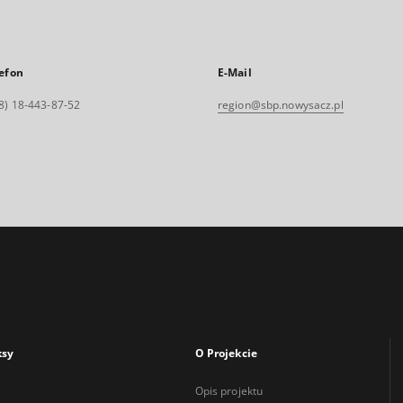
efon
E-Mail
8) 18-443-87-52
region@sbp.nowysacz.pl
ksy
O Projekcie
Opis projektu