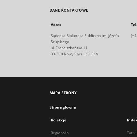
DANE KONTAKTOWE
Adres
Tel
Sądecka Biblioteka Publiczna im. Józefa
(+4
Szujskiego
ul. Franciszkańska 11
33-300 Nowy Sącz, POLSKA
MAPA STRONY
Strona główna
Kolekcje
Inde
Regionalia
Tytuł