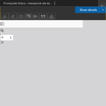
Promyczek Dobra : miesięcznik dla dzieci. 2000, nr 02(92)
Show details