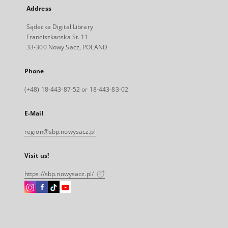
Address
Sądecka Digital Library
Franciszkanska St. 11
33-300 Nowy Sacz, POLAND
Phone
(+48) 18-443-87-52 or 18-443-83-02
E-Mail
region@sbp.nowysacz.pl
Visit us!
https://sbp.nowysacz.pl/
Instagram
Facebook
Instagram
Instagram
External
External
External
External
link,
link,
link,
link,
will
will
will
will
open
open
open
open