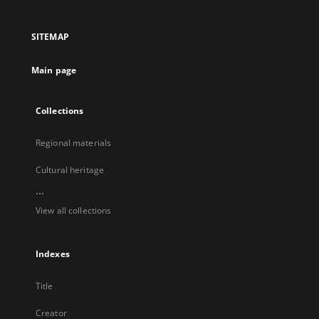
in
in
in
in
a
a
a
a
SITEMAP
new
new
new
new
tab
tab
tab
tab
Main page
Collections
Regional materials
Cultural heritage
...
View all collections
Indexes
Title
Creator