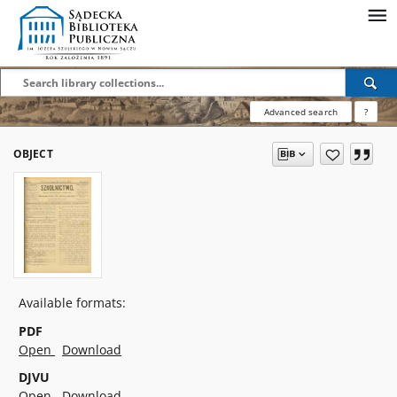
Advanced search
?
OBJECT
Available formats:
PDF
Open
Download
DJVU
Open
Download