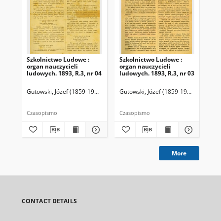
Szkolnictwo Ludowe :
Szkolnictwo Ludowe :
Sz
organ nauczycieli
organ nauczycieli
org
ludowych. 1893, R.3, nr 04
ludowych. 1893, R.3, nr 03
lud
Gutowski, Józef (1859-1916). Redaktor
Gutowski, Józef (1859-1916). Redakto
Lit
Czasopismo
Czasopismo
Cza
More
CONTACT DETAILS