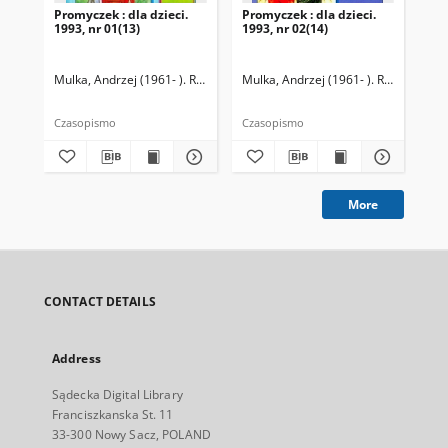
Promyczek : dla dzieci.
Promyczek : dla dzieci.
Pro
1993, nr 01(13)
1993, nr 02(14)
199
Mulka, Andrzej (1961- ). Redaktor naczelny
Mulka, Andrzej (1961- ). Redaktor na
Mul
Czasopismo
Czasopismo
Cza
More
CONTACT DETAILS
Address
Sądecka Digital Library
Franciszkanska St. 11
33-300 Nowy Sacz, POLAND