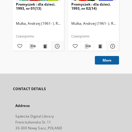
Promyczek : dla dzieci.
Promyczek : dla dzieci.
Pro
1993, nr 01(13)
1993, nr 02(14)
199
Mulka, Andrzej (1961- ). Redaktor naczelny
Mulka, Andrzej (1961- ). Redaktor na
Mul
Czasopismo
Czasopismo
Cza
More
CONTACT DETAILS
Address
Sądecka Digital Library
Franciszkanska St. 11
33-300 Nowy Sacz, POLAND