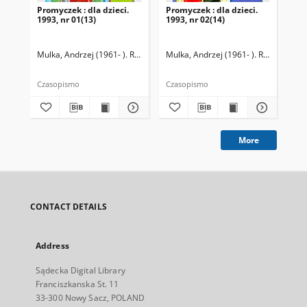
Promyczek : dla dzieci.
Promyczek : dla dzieci.
Pro
1993, nr 01(13)
1993, nr 02(14)
199
Mulka, Andrzej (1961- ). Redaktor naczelny
Mulka, Andrzej (1961- ). Redaktor na
Mul
Czasopismo
Czasopismo
Cza
More
CONTACT DETAILS
Address
Sądecka Digital Library
Franciszkanska St. 11
33-300 Nowy Sacz, POLAND