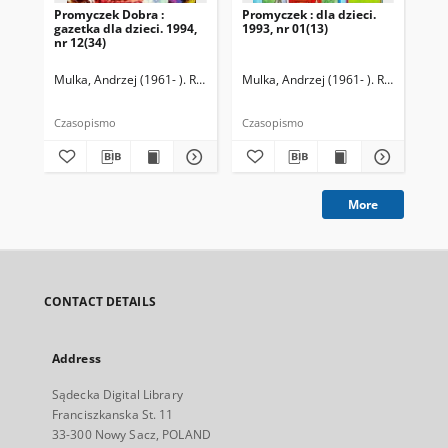
Promyczek Dobra :
Promyczek : dla dzieci.
Pro
gazetka dla dzieci. 1994,
1993, nr 01(13)
199
nr 12(34)
Mulka, Andrzej (1961- ). Redaktor naczelny
Mulka, Andrzej (1961- ). Redaktor na
Mul
Czasopismo
Czasopismo
Cza
More
CONTACT DETAILS
Address
Sądecka Digital Library
Franciszkanska St. 11
33-300 Nowy Sacz, POLAND