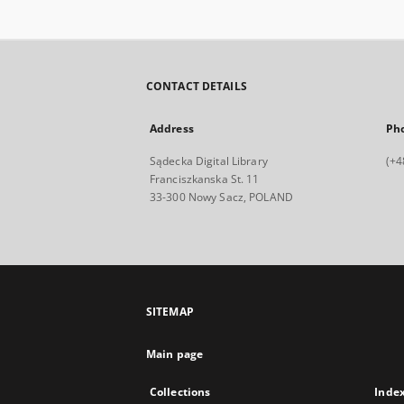
CONTACT DETAILS
Address
Ph
Sądecka Digital Library
(+4
Franciszkanska St. 11
33-300 Nowy Sacz, POLAND
SITEMAP
Main page
Collections
Inde