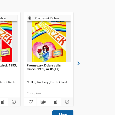
obra
Promyczek Dobra
Promyczek Dobra
zieci. 1993,
Promyczek Dobra : dla
Promyczek Dobra : dla
dzieci. 1993, nr 05(17)
dzieci. 1993, nr 06(18)
61- ). Redaktor naczelny
Mulka, Andrzej (1961- ). Redaktor naczelny
Mulka, Andrzej (1961- ).
Czasopismo
Czasopismo
More