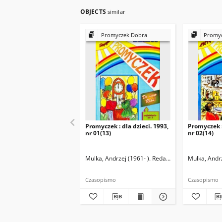
OBJECTS
similar
Promyczek Dobra
Promyc
Promyczek : dla dzieci. 1993,
Promyczek :
nr 01(13)
nr 02(14)
Mulka, Andrzej (1961- ). Redaktor naczelny
Mulka, Andrz
Czasopismo
Czasopismo