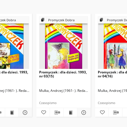
zek Dobra
Promyczek Dobra
Promyczek D
 dla dzieci. 1993,
Promyczek : dla dzieci. 1993,
Promyczek : dla d
nr 03(15)
nr 04(16)
ej (1961- ). Redaktor naczelny
Mulka, Andrzej (1961- ). Redaktor naczelny
Mulka, Andrzej (19
Czasopismo
Czasopismo