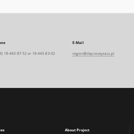
one
E-Mail
8) 18-443-87-52 or 18-443-83-02
region@sbp.nowysacz.pl
xes
About Project