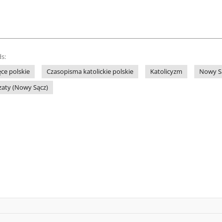
s:
ce polskie
Czasopisma katolickie polskie
Katolicyzm
Nowy Są
zaty (Nowy Sącz)