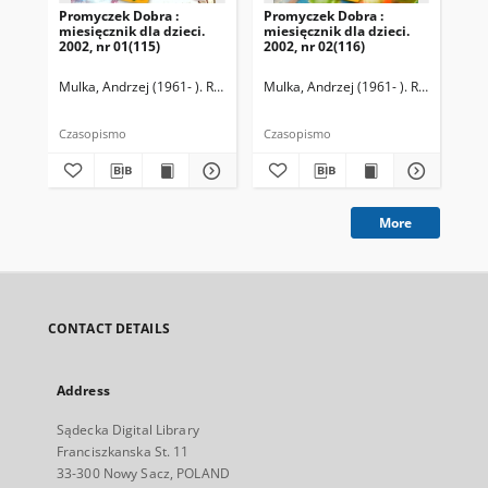
Promyczek Dobra :
Promyczek Dobra :
Pr
miesięcznik dla dzieci.
miesięcznik dla dzieci.
mie
2002, nr 01(115)
2002, nr 02(116)
200
Mulka, Andrzej (1961- ). Redaktor naczelny
Mulka, Andrzej (1961- ). Redaktor na
Mul
Czasopismo
Czasopismo
Cza
More
CONTACT DETAILS
Address
Sądecka Digital Library
Franciszkanska St. 11
33-300 Nowy Sacz, POLAND