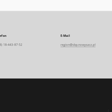
efon
E-Mail
8) 18-443-87-52
region@sbp.nowysacz.pl