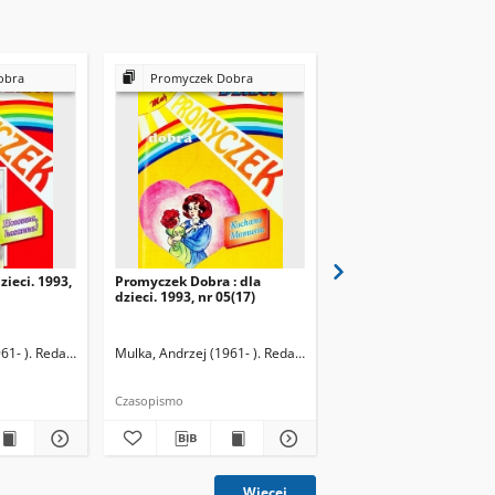
obra
Promyczek Dobra
Promyczek Dobra
zieci. 1993,
Promyczek Dobra : dla
Promyczek Dobra : dla
dzieci. 1993, nr 05(17)
dzieci. 1993, nr 06(18)
61- ). Redaktor naczelny
Mulka, Andrzej (1961- ). Redaktor naczelny
Mulka, Andrzej (1961- ).
Czasopismo
Czasopismo
Więcej