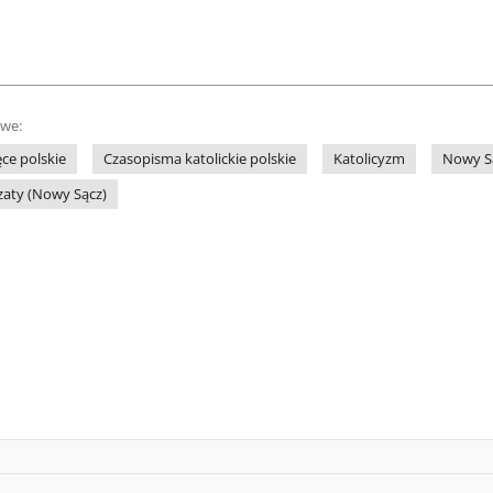
owe:
ce polskie
Czasopisma katolickie polskie
Katolicyzm
Nowy Są
zaty (Nowy Sącz)