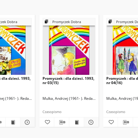
zek Dobra
Promyczek Dobra
Promyczek D
 dla dzieci. 1993,
Promyczek : dla dzieci. 1993,
Promyczek : dla d
nr 03(15)
nr 04(16)
ej (1961- ). Redaktor naczelny
Mulka, Andrzej (1961- ). Redaktor naczelny
Mulka, Andrzej (19
Czasopismo
Czasopismo