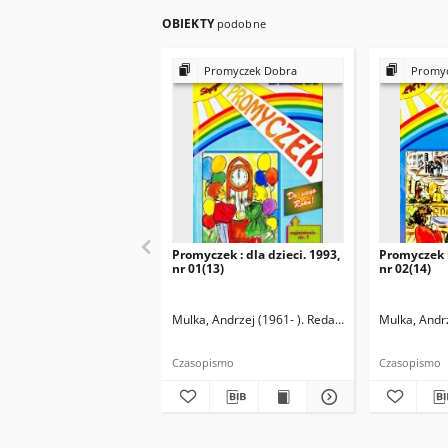
OBIEKTY
podobne
Promyczek Dobra
Promyc
Promyczek : dla dzieci. 1993,
Promyczek :
nr 01(13)
nr 02(14)
Mulka, Andrzej (1961- ). Redaktor naczelny
Mulka, Andrz
Czasopismo
Czasopismo