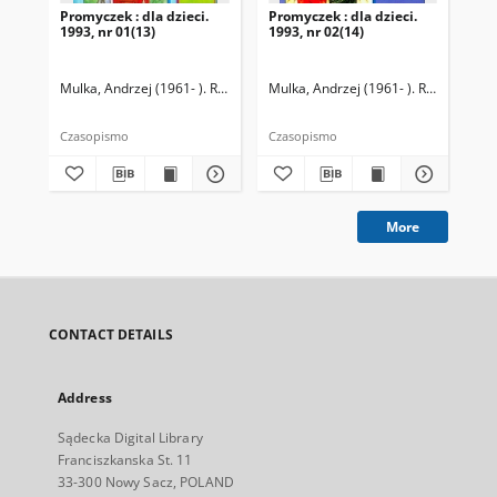
Promyczek : dla dzieci.
Promyczek : dla dzieci.
Pro
1993, nr 01(13)
1993, nr 02(14)
199
Mulka, Andrzej (1961- ). Redaktor naczelny
Mulka, Andrzej (1961- ). Redaktor na
Mul
Czasopismo
Czasopismo
Cza
More
CONTACT DETAILS
Address
Sądecka Digital Library
Franciszkanska St. 11
33-300 Nowy Sacz, POLAND