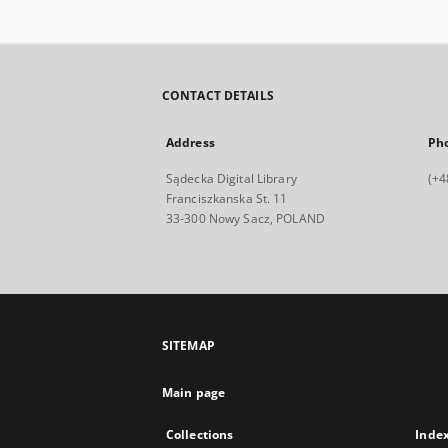
CONTACT DETAILS
Address
Ph
Sądecka Digital Library
(+4
Franciszkanska St. 11
33-300 Nowy Sacz, POLAND
SITEMAP
Main page
Collections
Inde