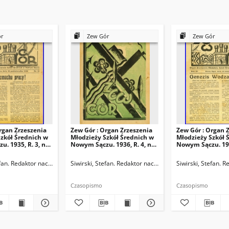
ór
Zew Gór
Zew Gór
rgan Zrzeszenia
Zew Gór : Organ Zrzeszenia
Zew Gór : Organ 
zkół Średnich w
Młodzieży Szkół Średnich w
Młodzieży Szkół 
. 1935, R. 3, nr
Nowym Sączu. 1936, R. 4, nr
Nowym Sączu. 1936
20
21
ktor naczelny
efan. Redaktor naczelny
Siwirski, Stefan. Redaktor naczelny
Siwirski, Stefan. 
Czasopismo
Czasopismo