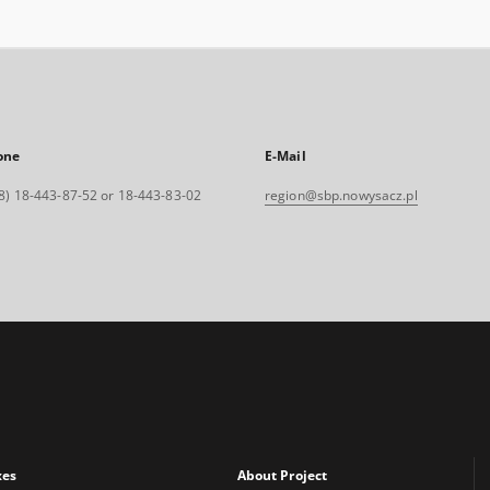
one
E-Mail
8) 18-443-87-52 or 18-443-83-02
region@sbp.nowysacz.pl
xes
About Project