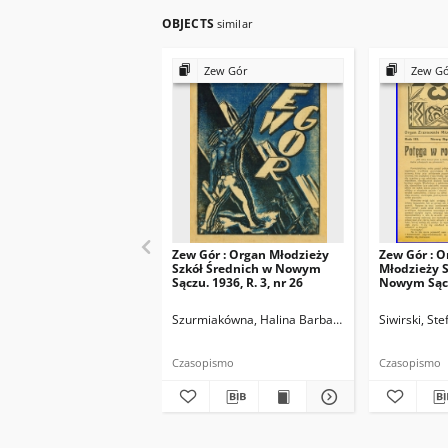
OBJECTS
similar
Zew Gór
Zew G
Zew Gór : Organ Młodzieży
Zew Gór : O
Szkół Średnich w Nowym
Młodzieży S
Sączu. 1936, R. 3, nr 26
Nowym Sączu
15
Szurmiakówna, Halina Barbara (1920-1945). Reda
Siwirski, St
Czasopismo
Czasopismo