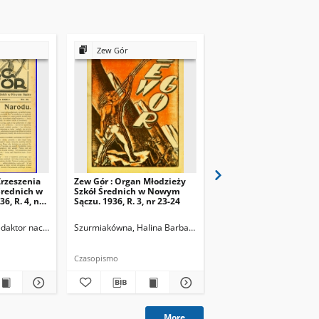
Zew Gór
Zew Gór
Zrzeszenia
Zew Gór : Organ Młodzieży
Zew Gór : Organ Młodz
Średnich w
Szkół Średnich w Nowym
Szkół Średnich w Now
, R. 4, nr
Sączu. 1936, R. 3, nr 23-24
Sączu. 1936, R. 3, nr 25
Redaktor naczelny
Szurmiakówna, Halina Barbara (1920-1945). Redaktor naczel
Szurmiakówna, Halina B
Czasopismo
Czasopismo
More