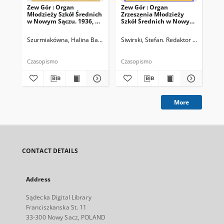
Zew Gór : Organ
Zew Gór : Organ
Zew
Młodzieży Szkół Średnich
Zrzeszenia Młodzieży
Zrz
w Nowym Sączu. 1936, R.
Szkół Średnich w Nowym
Sz
3, nr 26
Sączu. 1935, R. 3, nr 15
Sąc
Szurmiakówna, Halina Barbara (1920-1945). Redaktor naczelny
Siwirski, Stefan. Redaktor naczelny
Siw
Czasopismo
Czasopismo
Cza
More
CONTACT DETAILS
Address
Sądecka Digital Library
Franciszkanska St. 11
33-300 Nowy Sacz, POLAND