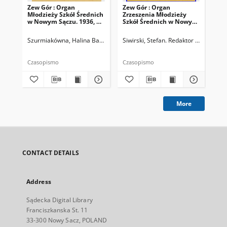
Zew Gór : Organ
Zew Gór : Organ
Zew
Młodzieży Szkół Średnich
Zrzeszenia Młodzieży
Zrz
w Nowym Sączu. 1936, R.
Szkół Średnich w Nowym
Sz
3, nr 26
Sączu. 1935, R. 3, nr 15
Sąc
Szurmiakówna, Halina Barbara (1920-1945). Redaktor naczelny
Siwirski, Stefan. Redaktor naczelny
Siw
Czasopismo
Czasopismo
Cza
More
CONTACT DETAILS
Address
Sądecka Digital Library
Franciszkanska St. 11
33-300 Nowy Sacz, POLAND