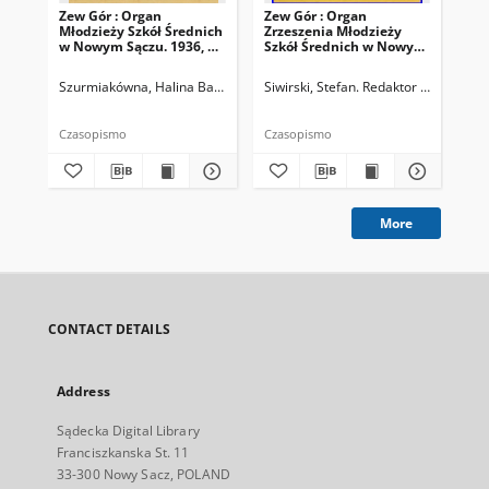
Zew Gór : Organ
Zew Gór : Organ
Zew
Młodzieży Szkół Średnich
Zrzeszenia Młodzieży
Zrz
w Nowym Sączu. 1936, R.
Szkół Średnich w Nowym
Sz
3, nr 26
Sączu. 1935, R. 3, nr 15
Sąc
Szurmiakówna, Halina Barbara (1920-1945). Redaktor naczelny
Siwirski, Stefan. Redaktor naczelny
Siw
Czasopismo
Czasopismo
Cza
More
CONTACT DETAILS
Address
Sądecka Digital Library
Franciszkanska St. 11
33-300 Nowy Sacz, POLAND