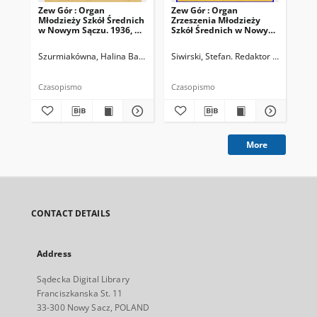
Zew Gór : Organ
Zew Gór : Organ
Zew
Młodzieży Szkół Średnich
Zrzeszenia Młodzieży
Zrz
w Nowym Sączu. 1936, R.
Szkół Średnich w Nowym
Sz
3, nr 26
Sączu. 1935, R. 3, nr 15
Sąc
Szurmiakówna, Halina Barbara (1920-1945). Redaktor naczelny
Siwirski, Stefan. Redaktor naczelny
Siw
Czasopismo
Czasopismo
Cza
More
CONTACT DETAILS
Address
Sądecka Digital Library
Franciszkanska St. 11
33-300 Nowy Sacz, POLAND