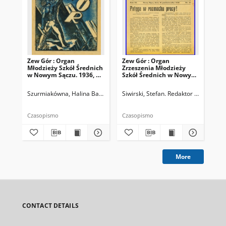
Zew Gór : Organ
Zew Gór : Organ
Zew
Młodzieży Szkół Średnich
Zrzeszenia Młodzieży
Zrz
w Nowym Sączu. 1936, R.
Szkół Średnich w Nowym
Sz
3, nr 26
Sączu. 1935, R. 3, nr 15
Sąc
Szurmiakówna, Halina Barbara (1920-1945). Redaktor naczelny
Siwirski, Stefan. Redaktor naczelny
Siw
Czasopismo
Czasopismo
Cza
More
CONTACT DETAILS