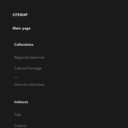
in
in
in
in
a
a
a
a
SITEMAP
new
new
new
new
tab
tab
tab
tab
Main page
Collections
Regional materials
Cultural heritage
...
View all collections
Indexes
Title
Creator