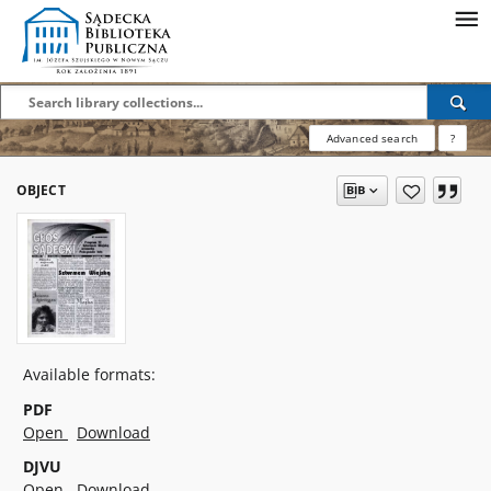
Advanced search
?
OBJECT
Available formats:
PDF
Open
Download
DJVU
Open
Download