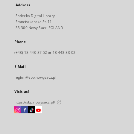
Address
Sądecka Digital Library
Franciszkanska St. 11
33-300 Nowy Sacz, POLAND
Phone
(+48) 18-443-87-52 or 18-443-83-02
E-Mail
region@sbp.nowysacz.pl
Visit us!
https://sbp.nowysacz.pl/
Instagram
Facebook
Instagram
Instagram
External
External
External
External
link,
link,
link,
link,
will
will
will
will
open
open
open
open