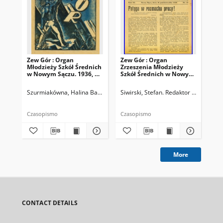
Zew Gór : Organ
Zew Gór : Organ
Zew
Młodzieży Szkół Średnich
Zrzeszenia Młodzieży
Zrz
w Nowym Sączu. 1936, R.
Szkół Średnich w Nowym
Sz
3, nr 26
Sączu. 1935, R. 3, nr 15
Sąc
Szurmiakówna, Halina Barbara (1920-1945). Redaktor naczelny
Siwirski, Stefan. Redaktor naczelny
Siw
Czasopismo
Czasopismo
Cza
More
CONTACT DETAILS