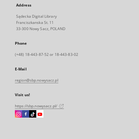
Address
Sądecka Digital Library
Franciszkanska St. 11
33-300 Nowy Sacz, POLAND
Phone
(+48) 18-443-87-52 or 18-443-83-02
E-Mail
region@sbp.nowysacz.pl
Visit us!
https://sbp.nowysacz.pl/
Instagram
Facebook
Instagram
Instagram
External
External
External
External
link,
link,
link,
link,
will
will
will
will
open
open
open
open