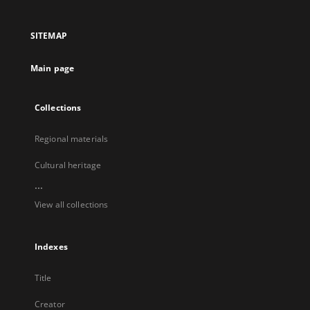
in
in
in
in
a
a
a
a
SITEMAP
new
new
new
new
tab
tab
tab
tab
Main page
Collections
Regional materials
Cultural heritage
...
View all collections
Indexes
Title
Creator