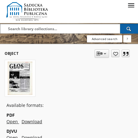
Advanced search
?
OBJECT
Available formats:
PDF
Open
Download
DJVU
Open
Download