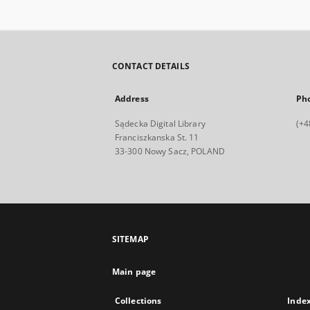
CONTACT DETAILS
Address
Ph
Sądecka Digital Library
(+4
Franciszkanska St. 11
33-300 Nowy Sacz, POLAND
SITEMAP
Main page
Collections
Inde