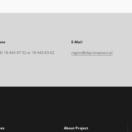
one
E-Mail
8) 18-443-87-52 or 18-443-83-02
region@sbp.nowysacz.pl
xes
About Project