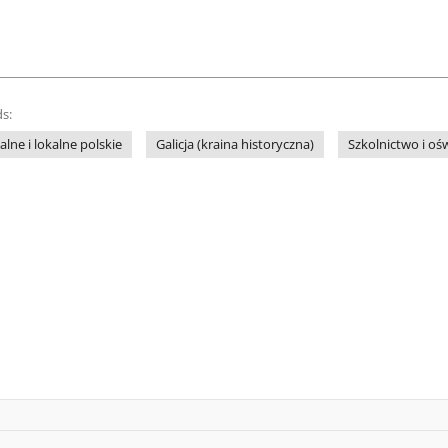
s:
lne i lokalne polskie
Galicja (kraina historyczna)
Szkolnictwo i oś