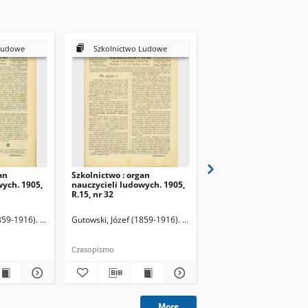
Ludowe
Szkolnictwo Ludowe
Szkolnictwo Ludow
an
Szkolnictwo : organ
Szkolnictwo : organ
wych. 1905,
nauczycieli ludowych. 1905,
nauczycieli ludowych. 
R.15, nr 32
R.15, nr 33
859-1916). Redaktor
Gutowski, Józef (1859-1916). Redaktor
Gutowski, Józef (1859-19
Czasopismo
Czasopismo
More