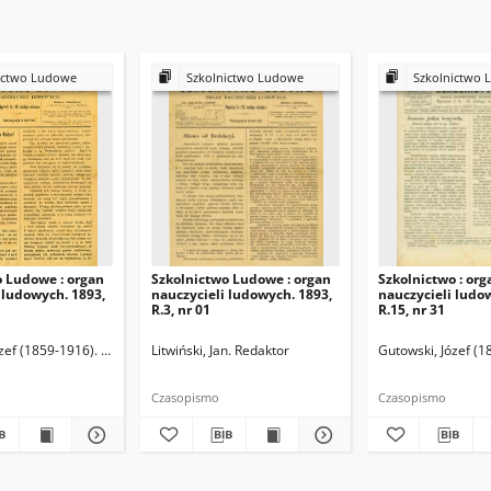
ictwo Ludowe
Szkolnictwo Ludowe
Szkolnictwo 
o Ludowe : organ
Szkolnictwo Ludowe : organ
Szkolnictwo : org
 ludowych. 1893,
nauczycieli ludowych. 1893,
nauczycieli ludo
R.3, nr 01
R.15, nr 31
zef (1859-1916). Redaktor
Litwiński, Jan. Redaktor
Gutowski, Józef (1
Czasopismo
Czasopismo