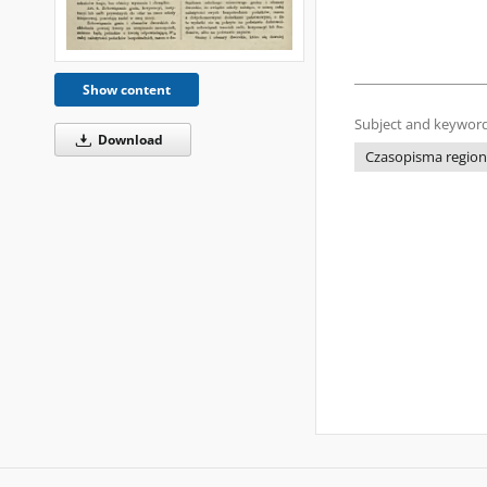
Show content
Subject and keyword
Download
Czasopisma regiona