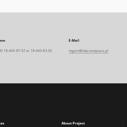
one
E-Mail
8) 18-443-87-52 or 18-443-83-02
region@sbp.nowysacz.pl
xes
About Project