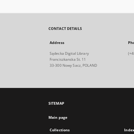
CONTACT DETAILS
Address
Ph
Sądecka Digital Library
(+4
Franciszkanska St. 11
33-300 Nowy Sacz, POLAND
SITEMAP
Main page
Collections
Inde