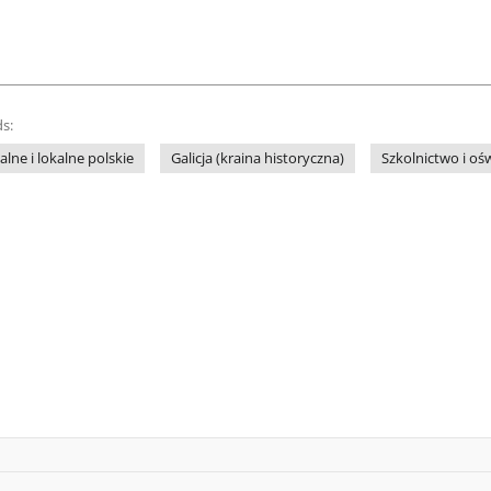
s:
lne i lokalne polskie
Galicja (kraina historyczna)
Szkolnictwo i oś