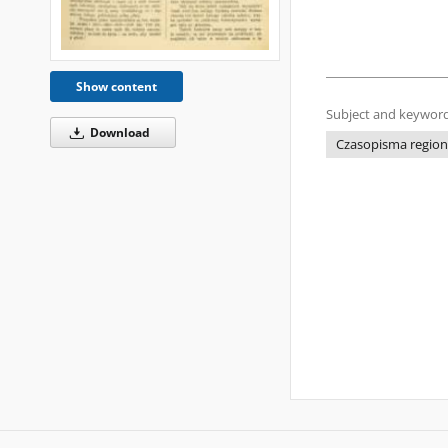
Show content
Subject and keyword
Download
Czasopisma regiona