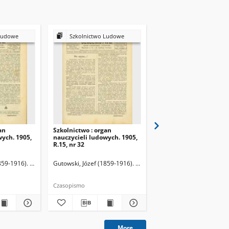
Ludowe
Szkolnictwo Ludowe
Szkolnictwo Ludow
an
Szkolnictwo : organ
Szkolnictwo : organ
wych. 1905,
nauczycieli ludowych. 1905,
nauczycieli ludowych. 
R.15, nr 32
R.15, nr 33
859-1916). Redaktor
Gutowski, Józef (1859-1916). Redaktor
Gutowski, Józef (1859-19
Czasopismo
Czasopismo
More