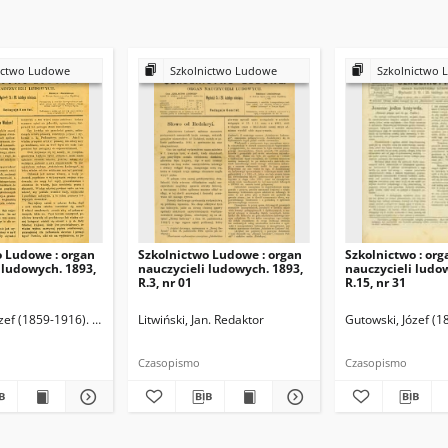
ictwo Ludowe
Szkolnictwo Ludowe
Szkolnictwo 
o Ludowe : organ
Szkolnictwo Ludowe : organ
Szkolnictwo : org
 ludowych. 1893,
nauczycieli ludowych. 1893,
nauczycieli ludo
R.3, nr 01
R.15, nr 31
zef (1859-1916). Redaktor
Litwiński, Jan. Redaktor
Gutowski, Józef (1
Czasopismo
Czasopismo