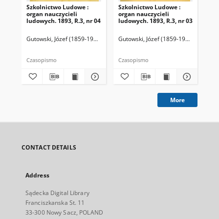
Szkolnictwo Ludowe :
Szkolnictwo Ludowe :
Sz
organ nauczycieli
organ nauczycieli
org
ludowych. 1893, R.3, nr 04
ludowych. 1893, R.3, nr 03
lud
Gutowski, Józef (1859-1916). Redaktor
Gutowski, Józef (1859-1916). Redakto
Lit
Czasopismo
Czasopismo
Cza
More
CONTACT DETAILS
Address
Sądecka Digital Library
Franciszkanska St. 11
33-300 Nowy Sacz, POLAND