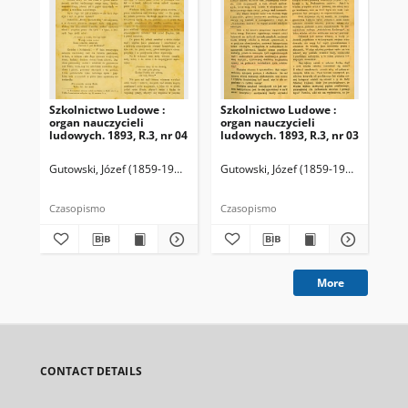
Szkolnictwo Ludowe :
Szkolnictwo Ludowe :
Sz
organ nauczycieli
organ nauczycieli
org
ludowych. 1893, R.3, nr 04
ludowych. 1893, R.3, nr 03
lud
Gutowski, Józef (1859-1916). Redaktor
Gutowski, Józef (1859-1916). Redakto
Lit
Czasopismo
Czasopismo
Cza
More
CONTACT DETAILS