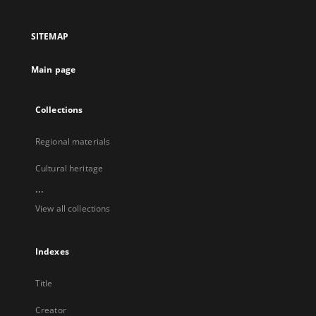
in
in
in
in
a
a
a
a
SITEMAP
new
new
new
new
tab
tab
tab
tab
Main page
Collections
Regional materials
Cultural heritage
...
View all collections
Indexes
Title
Creator