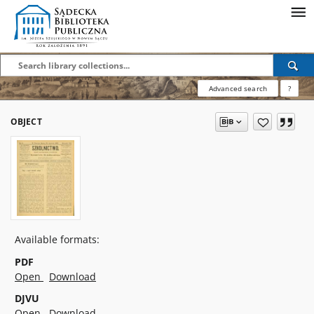
Advanced search
?
OBJECT
Available formats:
PDF
Open
Download
DJVU
Open
Download