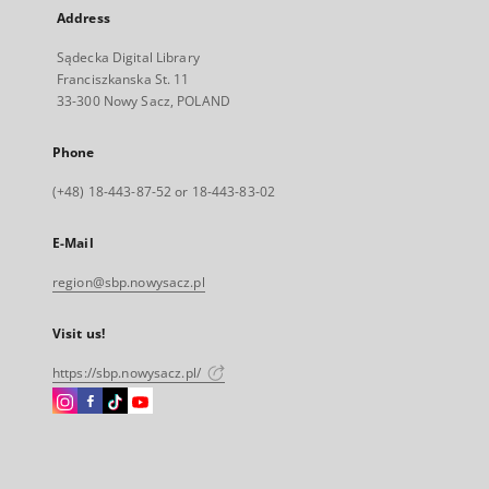
Address
Sądecka Digital Library
Franciszkanska St. 11
33-300 Nowy Sacz, POLAND
Phone
(+48) 18-443-87-52 or 18-443-83-02
E-Mail
region@sbp.nowysacz.pl
Visit us!
https://sbp.nowysacz.pl/
Instagram
Facebook
Instagram
Instagram
External
External
External
External
link,
link,
link,
link,
will
will
will
will
open
open
open
open