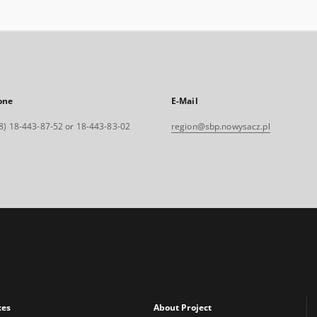
one
E-Mail
8) 18-443-87-52 or 18-443-83-02
region@sbp.nowysacz.pl
xes
About Project