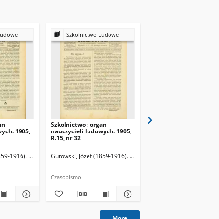
Ludowe
Szkolnictwo Ludowe
Szkolnictwo Ludow
an
Szkolnictwo : organ
Szkolnictwo : organ
wych. 1905,
nauczycieli ludowych. 1905,
nauczycieli ludowych. 
R.15, nr 32
R.15, nr 33
859-1916). Redaktor
Gutowski, Józef (1859-1916). Redaktor
Gutowski, Józef (1859-19
Czasopismo
Czasopismo
More