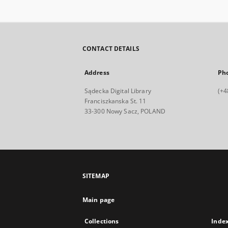
CONTACT DETAILS
Address
Ph
Sądecka Digital Library
(+4
Franciszkanska St. 11
33-300 Nowy Sacz, POLAND
SITEMAP
Main page
Collections
Inde