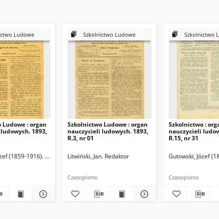
ictwo Ludowe
Szkolnictwo Ludowe
Szkolnictwo 
o Ludowe : organ
Szkolnictwo Ludowe : organ
Szkolnictwo : org
 ludowych. 1893,
nauczycieli ludowych. 1893,
nauczycieli ludo
R.3, nr 01
R.15, nr 31
zef (1859-1916). Redaktor
Litwiński, Jan. Redaktor
Gutowski, Józef (1
Czasopismo
Czasopismo