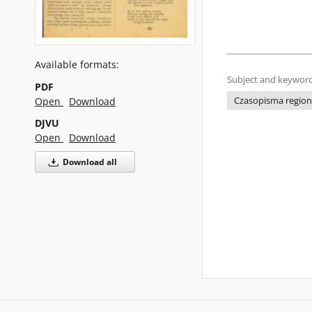
Available formats:
Subject and keyword
PDF
Czasopisma regiona
Open
Download
DJVU
Open
Download
Download all