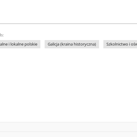
s:
lne i lokalne polskie
Galicja (kraina historyczna)
Szkolnictwo i oś