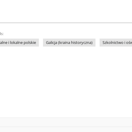
s:
lne i lokalne polskie
Galicja (kraina historyczna)
Szkolnictwo i oś