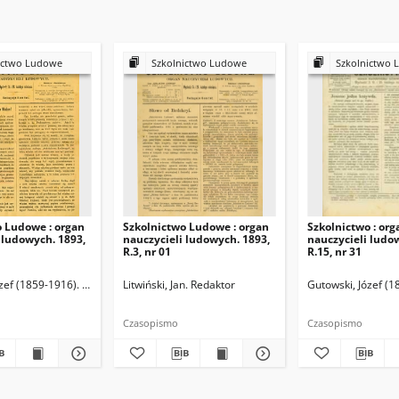
ictwo Ludowe
Szkolnictwo Ludowe
Szkolnictwo 
o Ludowe : organ
Szkolnictwo Ludowe : organ
Szkolnictwo : org
 ludowych. 1893,
nauczycieli ludowych. 1893,
nauczycieli ludo
R.3, nr 01
R.15, nr 31
zef (1859-1916). Redaktor
Litwiński, Jan. Redaktor
Gutowski, Józef (1
Czasopismo
Czasopismo