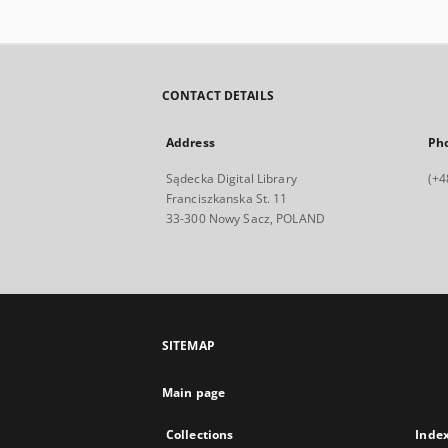
CONTACT DETAILS
Address
Ph
Sądecka Digital Library
(+4
Franciszkanska St. 11
33-300 Nowy Sacz, POLAND
SITEMAP
Main page
Collections
Inde