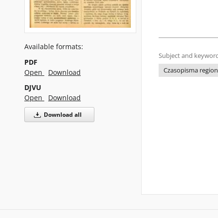
Available formats:
Subject and keyword
PDF
Czasopisma regiona
Open
Download
DJVU
Open
Download
Download all