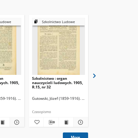
Ludowe
Szkolnictwo Ludowe
Szkolnictwo Ludow
an
Szkolnictwo : organ
Szkolnictwo : organ
wych. 1905,
nauczycieli ludowych. 1905,
nauczycieli ludowych. 
R.15, nr 32
R.15, nr 33
859-1916). Redaktor
Gutowski, Józef (1859-1916). Redaktor
Gutowski, Józef (1859-19
Czasopismo
Czasopismo
More