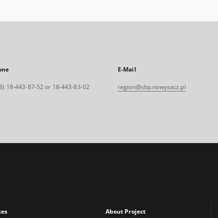
one
E-Mail
8) 18-443-87-52 or 18-443-83-02
region@sbp.nowysacz.pl
xes
About Project