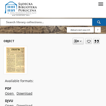
Advanced search
?
OBJECT
Available formats:
PDF
Open
Download
DJVU
Open
Download