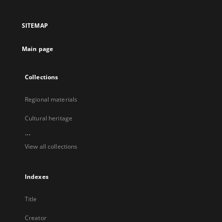
in
in
in
in
a
a
a
a
SITEMAP
new
new
new
new
tab
tab
tab
tab
Main page
Collections
Regional materials
Cultural heritage
...
View all collections
Indexes
Title
Creator