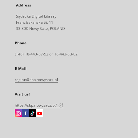
Address
Sądecka Digital Library
Franciszkanska St. 11
33-300 Nowy Sacz, POLAND
Phone
(+48) 18-443-87-52 or 18-443-83-02
E-Mail
region@sbp.nowysacz.pl
Visit us!
https://sbp.nowysacz.pl/
Instagram
Facebook
Instagram
Instagram
External
External
External
External
link,
link,
link,
link,
will
will
will
will
open
open
open
open