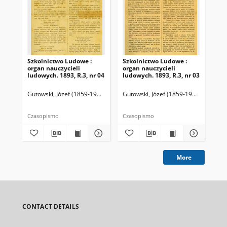
Szkolnictwo Ludowe :
Szkolnictwo Ludowe :
Sz
organ nauczycieli
organ nauczycieli
org
ludowych. 1893, R.3, nr 04
ludowych. 1893, R.3, nr 03
lud
Gutowski, Józef (1859-1916). Redaktor
Gutowski, Józef (1859-1916). Redakto
Lit
Czasopismo
Czasopismo
Cza
More
CONTACT DETAILS