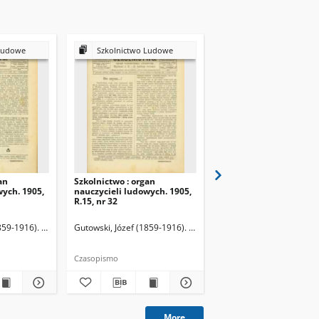
Ludowe
Szkolnictwo Ludowe
Szkolnictwo Ludow
an
Szkolnictwo : organ
Szkolnictwo : organ
wych. 1905,
nauczycieli ludowych. 1905,
nauczycieli ludowych. 
R.15, nr 32
R.15, nr 33
859-1916). Redaktor
Gutowski, Józef (1859-1916). Redaktor
Gutowski, Józef (1859-19
Czasopismo
Czasopismo
More