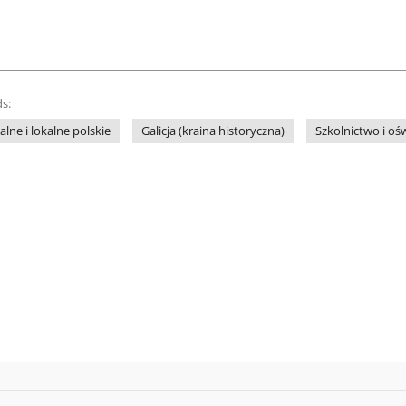
s:
lne i lokalne polskie
Galicja (kraina historyczna)
Szkolnictwo i oś