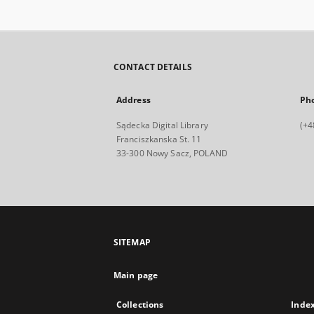
CONTACT DETAILS
Address
Ph
Sądecka Digital Library
(+4
Franciszkanska St. 11
33-300 Nowy Sacz, POLAND
SITEMAP
Main page
Collections
Inde