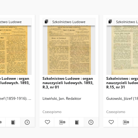
ictwo Ludowe
Szkolnictwo Ludowe
Szkolnictwo 
o Ludowe : organ
Szkolnictwo Ludowe : organ
Szkolnictwo : org
 ludowych. 1893,
nauczycieli ludowych. 1893,
nauczycieli ludo
R.3, nr 01
R.15, nr 31
zef (1859-1916). Redaktor
Litwiński, Jan. Redaktor
Gutowski, Józef (1
Czasopismo
Czasopismo