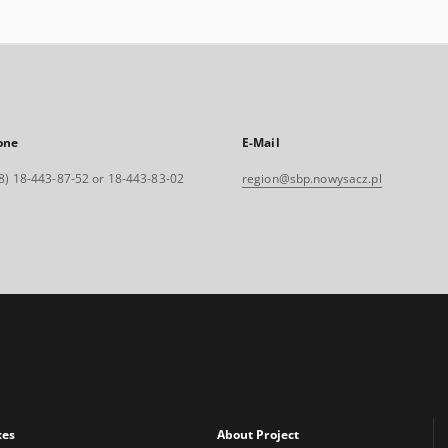
one
E-Mail
8) 18-443-87-52 or 18-443-83-02
region@sbp.nowysacz.pl
xes
About Project