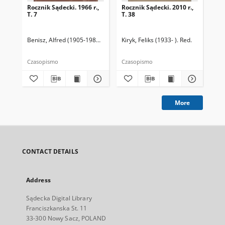
Rocznik Sądecki. 1966 r.,
Rocznik Sądecki. 2010 r.,
Roc
T. 7
T. 38
T. 
Benisz, Alfred (1905-1987). Red.
Czernecka, Stefania. Red.
Kiryk, Feliks (1933- ). Red.
Dziwik, Kaz
Kir
Czasopismo
Czasopismo
Cza
More
CONTACT DETAILS
Address
Sądecka Digital Library
Franciszkanska St. 11
33-300 Nowy Sacz, POLAND