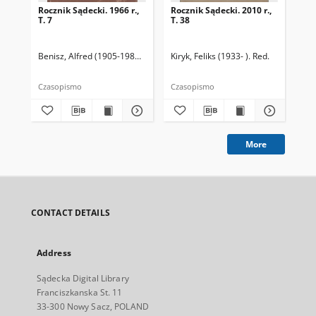
Rocznik Sądecki. 1966 r.,
Rocznik Sądecki. 2010 r.,
Roc
T. 7
T. 38
T. 
Benisz, Alfred (1905-1987). Red.
Czernecka, Stefania. Red.
Kiryk, Feliks (1933- ). Red.
Dziwik, Kaz
Kir
Czasopismo
Czasopismo
Cza
More
CONTACT DETAILS
Address
Sądecka Digital Library
Franciszkanska St. 11
33-300 Nowy Sacz, POLAND