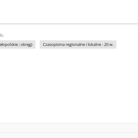
s:
łopolskie ; okręg)
Czasopisma regionalne i lokalne - 20 w.