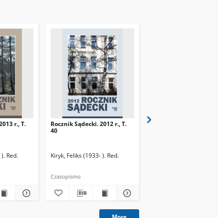
013 r., T.
Rocznik Sądecki. 2012 r., T.
Rocznik Sądecki. 2014 r.
40
42
 ). Red.
Pawłowski, Eugeniusz (1902-1986). Red.
Kiryk, Feliks (1933- ). Red.
Stamirski, Henryk (1903-1977). Red.
Kiryk, Feliks (1933- ). Red
Wo
Czasopismo
Czasopismo
More