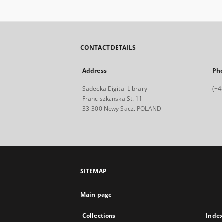
CONTACT DETAILS
Address
Ph
Sądecka Digital Library
(+4
Franciszkanska St. 11
33-300 Nowy Sacz, POLAND
SITEMAP
Main page
Collections
Inde