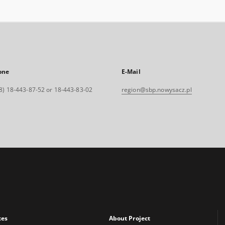
one
E-Mail
8) 18-443-87-52 or 18-443-83-02
region@sbp.nowysacz.pl
xes
About Project