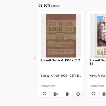
OBJECTS
similar
Rocznik Sądecki. 1966 r., T. 7
Rocznik Sąde
38
Benisz, Alfred (1905-1987). Red.
Czernecka, Stefa
Kiryk, Feliks
Czasopismo
Czasopismo