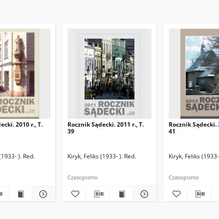
cki. 2010 r., T.
Rocznik Sądecki. 2011 r., T.
Rocznik Sądecki. 2
39
41
nia. Red.
 (1933- ). Red.
Dziwik, Kazimierz (1931-1991). Red.
Kiryk, Feliks (1933- ). Red.
Nowak, Marian (1913-1991). Red.
Kiryk, Feliks (1933-
Czasopismo
Czasopismo