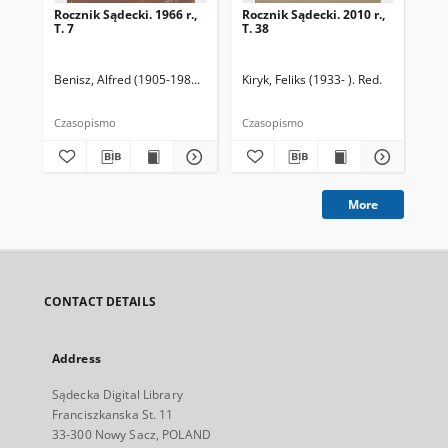
Rocznik Sądecki. 1966 r.,
Rocznik Sądecki. 2010 r.,
Roc
T. 7
T. 38
T. 
Benisz, Alfred (1905-1987). Red.
Czernecka, Stefania. Red.
Kiryk, Feliks (1933- ). Red.
Dziwik, Kaz
Kir
Czasopismo
Czasopismo
Cza
More
CONTACT DETAILS
Address
Sądecka Digital Library
Franciszkanska St. 11
33-300 Nowy Sacz, POLAND