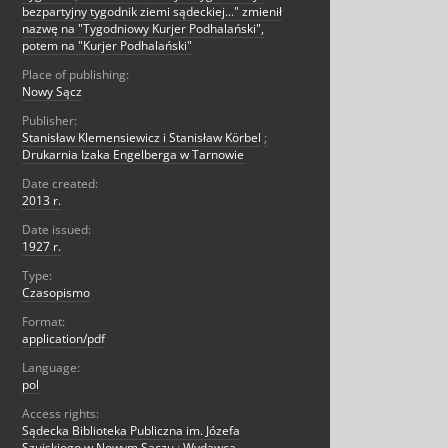
bezpartyjny tygodnik ziemi sądeckiej..." zmienił
nazwę na "Tygodniowy Kurjer Podhalański",
potem na "Kurjer Podhalański"
Place of publishing:
Nowy Sącz
Publisher:
Stanisław Klemensiewicz i Stanisław Körbel
;
Drukarnia Izaka Engelberga w Tarnowie
Date created:
2013 r.
Date issued:
1927 r.
Type:
Czasopismo
Format:
application/pdf
Language:
pol
Access rights:
Sądecka Biblioteka Publiczna im. Józefa
Szujskiego w Nowym Sączu
;
Wydawca