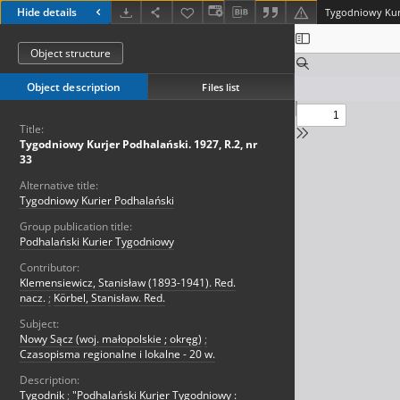
Hide details
Tygodniowy Kurj
Object structure
Object description
Files list
Title:
Tygodniowy Kurjer Podhalański. 1927, R.2, nr
33
Alternative title:
Tygodniowy Kurier Podhalański
Group publication title:
Podhalański Kurier Tygodniowy
Contributor:
Klemensiewicz, Stanisław (1893-1941). Red.
nacz.
;
Körbel, Stanisław. Red.
Subject:
Nowy Sącz (woj. małopolskie ; okręg)
;
Czasopisma regionalne i lokalne - 20 w.
Description:
Tygodnik
;
"Podhalański Kurjer Tygodniowy :