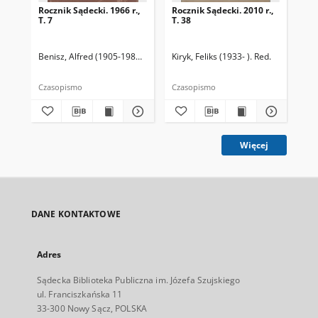
Rocznik Sądecki. 1966 r.,
Rocznik Sądecki. 2010 r.,
Roc
T. 7
T. 38
T. 
Benisz, Alfred (1905-1987). Red.
Czernecka, Stefania. Red.
Kiryk, Feliks (1933- ). Red.
Dziwik, Kaz
Kir
Czasopismo
Czasopismo
Cza
Więcej
DANE KONTAKTOWE
Adres
Sądecka Biblioteka Publiczna im. Józefa Szujskiego
ul. Franciszkańska 11
33-300 Nowy Sącz, POLSKA