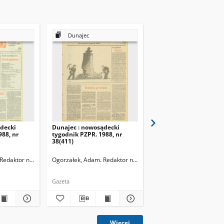
Dunajec
Dunajec
decki
Dunajec : nowosądecki
Dunajec : nowosądecki
988, nr
tygodnik PZPR. 1988, nr
tygodnik PZPR. 1988, n
38(411)
46(419)
Redaktor naczelny
Ogorzałek, Adam. Redaktor naczelny
Ogorzałek, Adam. Redak
Gazeta
Gazeta
Więcej