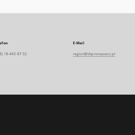
efon
E-Mail
8) 18-443-87-52
region@sbp.nowysacz.pl