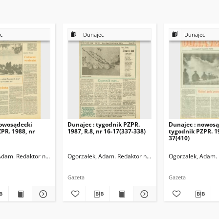
c
Dunajec
Dunajec
nowosądecki
Dunajec : tygodnik PZPR.
Dunajec : nowosą
PR. 1988, nr
1987, R.8, nr 16-17(337-338)
tygodnik PZPR. 1
37(410)
Adam. Redaktor naczelny
Ogorzałek, Adam. Redaktor naczelny
Ogorzałek, Adam. 
Gazeta
Gazeta