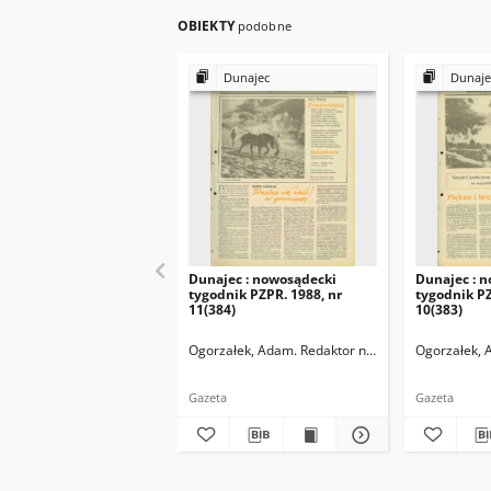
OBIEKTY
podobne
Dunajec
Dunaje
Dunajec : nowosądecki
Dunajec : 
tygodnik PZPR. 1988, nr
tygodnik PZ
11(384)
10(383)
Ogorzałek, Adam. Redaktor naczelny
Ogorzałek, 
Gazeta
Gazeta