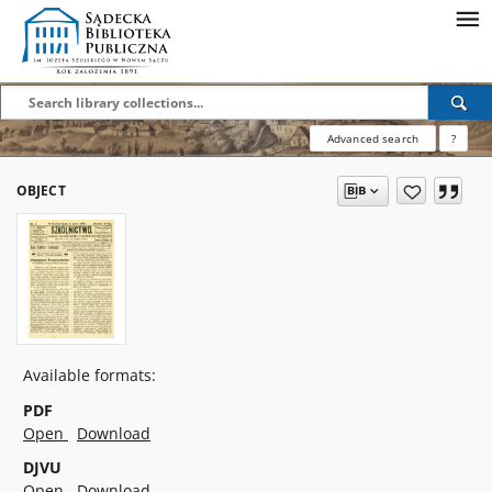
Advanced search
?
OBJECT
Available formats:
PDF
Open
Download
DJVU
Open
Download