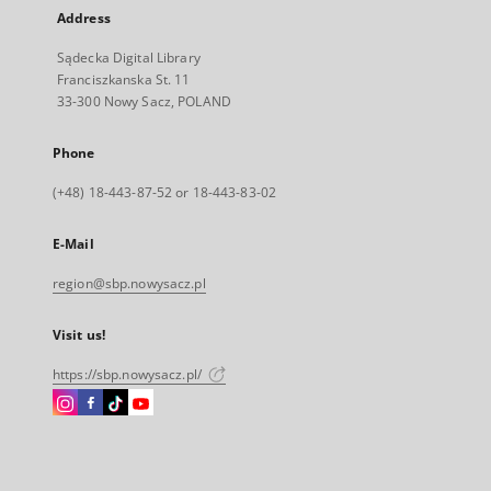
Address
Sądecka Digital Library
Franciszkanska St. 11
33-300 Nowy Sacz, POLAND
Phone
(+48) 18-443-87-52 or 18-443-83-02
E-Mail
region@sbp.nowysacz.pl
Visit us!
https://sbp.nowysacz.pl/
Instagram
Facebook
Instagram
Instagram
External
External
External
External
link,
link,
link,
link,
will
will
will
will
open
open
open
open