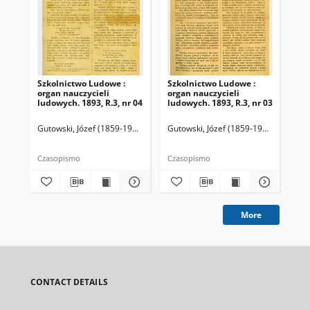
Szkolnictwo Ludowe :
Szkolnictwo Ludowe :
Sz
organ nauczycieli
organ nauczycieli
org
ludowych. 1893, R.3, nr 04
ludowych. 1893, R.3, nr 03
lud
Gutowski, Józef (1859-1916). Redaktor
Gutowski, Józef (1859-1916). Redakto
Lit
Czasopismo
Czasopismo
Cza
More
CONTACT DETAILS