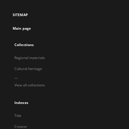
in
in
in
in
a
a
a
a
SITEMAP
new
new
new
new
tab
tab
tab
tab
Main page
Collections
Regional materials
Cultural heritage
...
View all collections
Indexes
Title
Creator