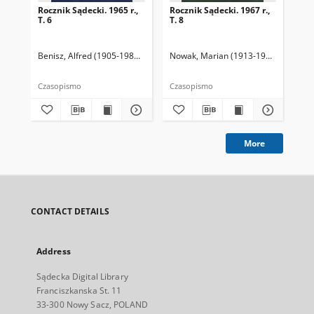
Rocznik Sądecki. 1965 r.,
Rocznik Sądecki. 1967 r.,
Roc
T. 6
T. 8
T. 
Benisz, Alfred (1905-1987). Redaktor
Nowak, Marian (1913-1991). Redakto
Dziwik, Kazimierz (1931-1991). R
Now
Czasopismo
Czasopismo
Cza
More
CONTACT DETAILS
Address
Sądecka Digital Library
Franciszkanska St. 11
33-300 Nowy Sacz, POLAND