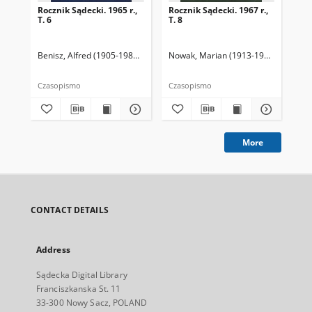
Rocznik Sądecki. 1965 r.,
Rocznik Sądecki. 1967 r.,
Roc
T. 6
T. 8
T. 
Benisz, Alfred (1905-1987). Redaktor
Nowak, Marian (1913-1991). Redakto
Dziwik, Kazimierz (1931-1991). R
Now
Czasopismo
Czasopismo
Cza
More
CONTACT DETAILS
Address
Sądecka Digital Library
Franciszkanska St. 11
33-300 Nowy Sacz, POLAND