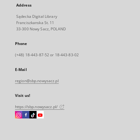
Address
Sądecka Digital Library
Franciszkanska St. 11
33-300 Nowy Sacz, POLAND
Phone
(+48) 18-443-87-52 or 18-443-83-02
E-Mail
region@sbp.nowysacz.pl
Visit us!
https://sbp.nowysacz.pl/
Instagram
Facebook
Instagram
Instagram
External
External
External
External
link,
link,
link,
link,
will
will
will
will
open
open
open
open