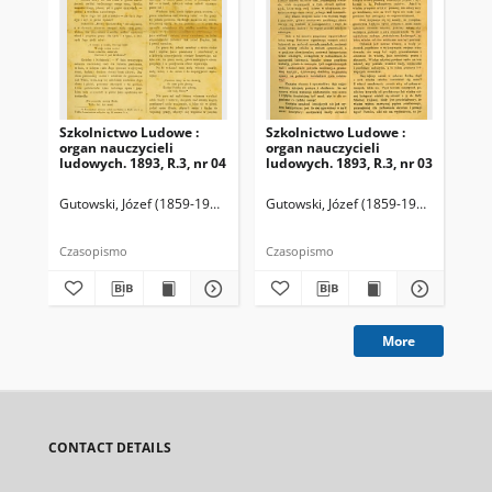
Szkolnictwo Ludowe :
Szkolnictwo Ludowe :
Sz
organ nauczycieli
organ nauczycieli
org
ludowych. 1893, R.3, nr 04
ludowych. 1893, R.3, nr 03
lud
Gutowski, Józef (1859-1916). Redaktor
Gutowski, Józef (1859-1916). Redakto
Lit
Czasopismo
Czasopismo
Cza
More
CONTACT DETAILS