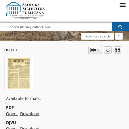
Advanced search
?
OBJECT
Available formats:
PDF
Open
Download
DJVU
Open
Download