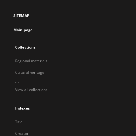
in
in
in
in
a
a
a
a
SITEMAP
new
new
new
new
tab
tab
tab
tab
Main page
Collections
Regional materials
Cultural heritage
...
View all collections
Indexes
Title
Creator