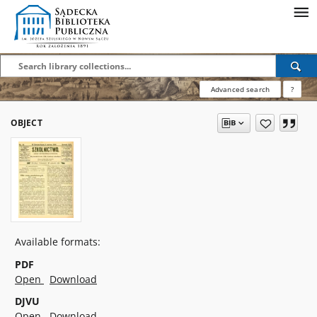
Advanced search
?
OBJECT
Available formats:
PDF
Open
Download
DJVU
Open
Download