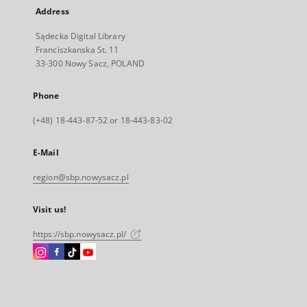
Address
Sądecka Digital Library
Franciszkanska St. 11
33-300 Nowy Sacz, POLAND
Phone
(+48) 18-443-87-52 or 18-443-83-02
E-Mail
region@sbp.nowysacz.pl
Visit us!
https://sbp.nowysacz.pl/
Instagram
Facebook
Instagram
Instagram
External
External
External
External
link,
link,
link,
link,
will
will
will
will
open
open
open
open