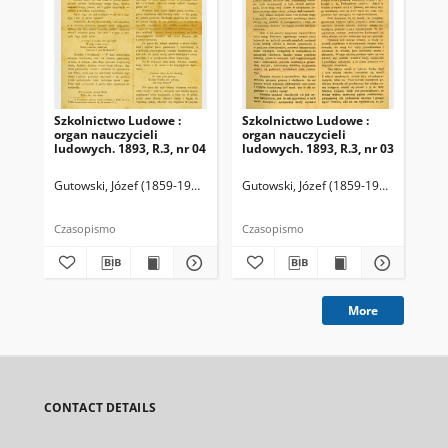
Szkolnictwo Ludowe :
Szkolnictwo Ludowe :
Sz
organ nauczycieli
organ nauczycieli
org
ludowych. 1893, R.3, nr 04
ludowych. 1893, R.3, nr 03
lud
Gutowski, Józef (1859-1916). Redaktor
Gutowski, Józef (1859-1916). Redakto
Lit
Czasopismo
Czasopismo
Cza
More
CONTACT DETAILS