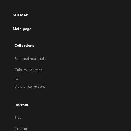
in
in
in
in
a
a
a
a
SITEMAP
new
new
new
new
tab
tab
tab
tab
Main page
Collections
Regional materials
Cultural heritage
...
View all collections
Indexes
Title
Creator