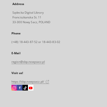
Address
Sądecka Digital Library
Franciszkanska St. 11
33-300 Nowy Sacz, POLAND
Phone
(+48) 18-443-87-52 or 18-443-83-02
E-Mail
region@sbp.nowysacz.pl
Visit us!
https://sbp.nowysacz.pl/
Instagram
Facebook
Instagram
Instagram
External
External
External
External
link,
link,
link,
link,
will
will
will
will
open
open
open
open