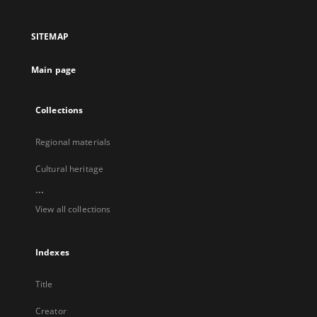
in
in
in
in
a
a
a
a
SITEMAP
new
new
new
new
tab
tab
tab
tab
Main page
Collections
Regional materials
Cultural heritage
...
View all collections
Indexes
Title
Creator