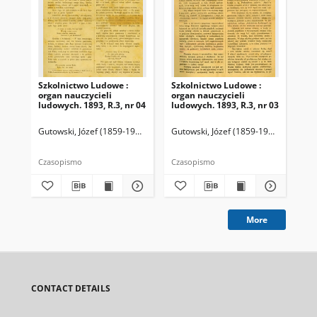
Szkolnictwo Ludowe :
Szkolnictwo Ludowe :
Sz
organ nauczycieli
organ nauczycieli
org
ludowych. 1893, R.3, nr 04
ludowych. 1893, R.3, nr 03
lud
Gutowski, Józef (1859-1916). Redaktor
Gutowski, Józef (1859-1916). Redakto
Lit
Czasopismo
Czasopismo
Cza
More
CONTACT DETAILS