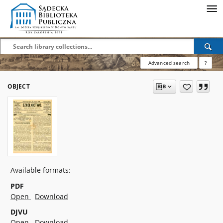
Advanced search
?
OBJECT
Available formats:
PDF
Open
Download
DJVU
Open
Download