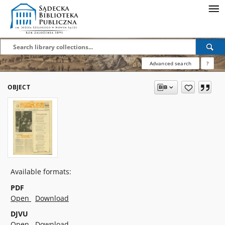
Advanced search
?
OBJECT
Available formats:
PDF
Open
Download
DJVU
Open
Download