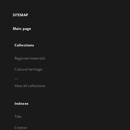
in
in
in
in
a
a
a
a
SITEMAP
new
new
new
new
tab
tab
tab
tab
Main page
Collections
Regional materials
Cultural heritage
...
View all collections
Indexes
Title
Creator