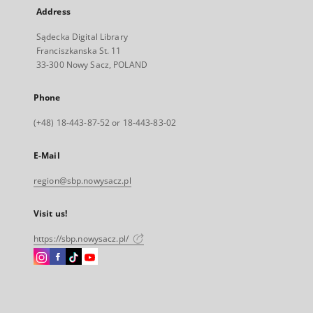
Address
Sądecka Digital Library
Franciszkanska St. 11
33-300 Nowy Sacz, POLAND
Phone
(+48) 18-443-87-52 or 18-443-83-02
E-Mail
region@sbp.nowysacz.pl
Visit us!
https://sbp.nowysacz.pl/
Instagram
Facebook
Instagram
Instagram
External
External
External
External
link,
link,
link,
link,
will
will
will
will
open
open
open
open