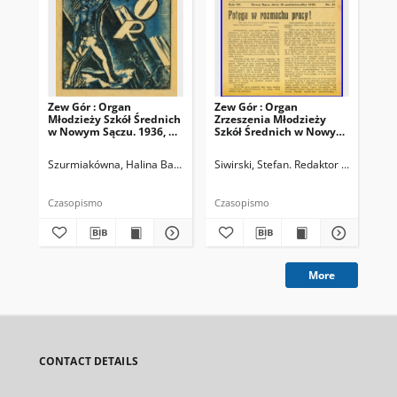
Zew Gór : Organ
Zew Gór : Organ
Zew
Młodzieży Szkół Średnich
Zrzeszenia Młodzieży
Zrz
w Nowym Sączu. 1936, R.
Szkół Średnich w Nowym
Sz
3, nr 26
Sączu. 1935, R. 3, nr 15
Sąc
Szurmiakówna, Halina Barbara (1920-1945). Redaktor naczelny
Siwirski, Stefan. Redaktor naczelny
Siw
Czasopismo
Czasopismo
Cza
More
CONTACT DETAILS